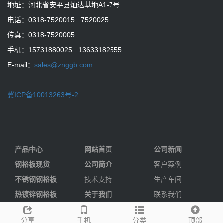
地址：河北省安平县灿达基地A1-7号
电话：0318-7520015 7520025
传真：0318-7520005
手机：15731880025 13633182555
E-mail：
sales@znggb.com
冀ICP备10013263号-2
产品中心
网站首页
公司新闻
钢格板现货
公司简介
客户案例
不锈钢钢格板
技术支持
生产车间
热镀锌钢格板
关于我们
联系我们
新疆,乌鲁木齐,西藏,拉萨,宁夏,银川,内蒙古,内蒙古,广西,南宁,黑龙江,哈尔滨,吉林,长春,辽宁,沈阳,河北,石家庄,山东,济南,江苏,南京,安徽,合肥,浙江,杭州,福建,福州,广东,广州,海南,海口,云南,昆明,贵州,贵阳,四川,成都,湖南,长沙,湖北,武汉,河南,郑州,山西,太原,陕西,西安,甘肃,兰州,青海,西宁,江西,南昌,北京,天津,上海 ,重庆,省,市,价格,报价,型号,多少钱,每米,一平米,价钱,沟盖板,网格板,镀锌,热浸锌,冷镀锌,喷漆,轮船,船舶,过道,钢隔板,钢格栅,异形,异型,插接,压焊,压锁,齿形,锯齿,花纹,麻花钢,建筑,排水沟,石油,扇形,密型,停车场,互插,齿型,焊接,楼梯,脚踏板,踏步板,对插,厂家,型号,供应商,规格,电缆沟,理论重量,尺寸,哪家好,安装,一吨,炼化平台,设计,优质,现货,放心,定做,订制,加工,怎么选,正规,专用,采购,最新,样品,单价
分享
手机
分类
顶部