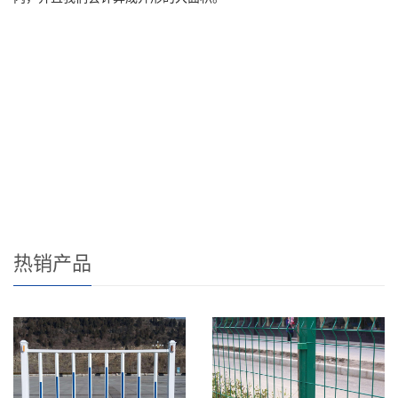
销售地区：新疆,乌鲁木齐,西藏,拉萨,宁夏,银川,内蒙古,内蒙古,广西,
南宁,黑龙江,哈尔滨,吉林,长春,辽宁,沈阳,河北,石家庄,山东,济南,江
苏,南京,安徽,合肥,浙江,杭州,福建,福州,广东,广州,海南,海口,云南,昆
明,贵州,贵阳,四川,成都,湖南,长沙,湖北,武汉,河南,郑州,山西,太原,陕
西,西安,甘肃,兰州,青海,西宁,江西,南昌,北京,天津,上海 ,重庆,省,市,
价格,报价,型号,多少钱,每米,一平米,价钱
热销产品