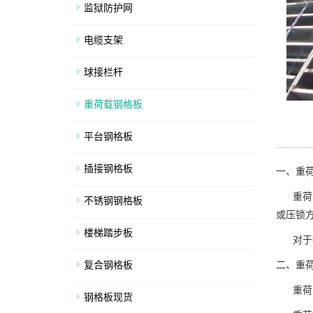
监狱防护网
电缆支架
球接栏杆
重荷载钢格板
平台钢格板
插接钢格板
一、重
重荷载
不锈钢钢格板
或压锁
楼梯踏步板
对于行
二、重
复合钢格板
重荷载
钢格板现货