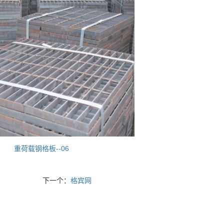
重荷载钢格板--06
下一个：
格宾网