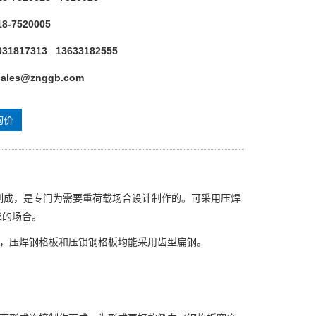
8-7520005
31817313 13633182555
sales@znggb.com
询价
制成，是专门为需要重荷载场合设计制作的。可采用压焊
求的场合。
，压焊钢格板和压锁钢格板均能采用齿型扁钢。