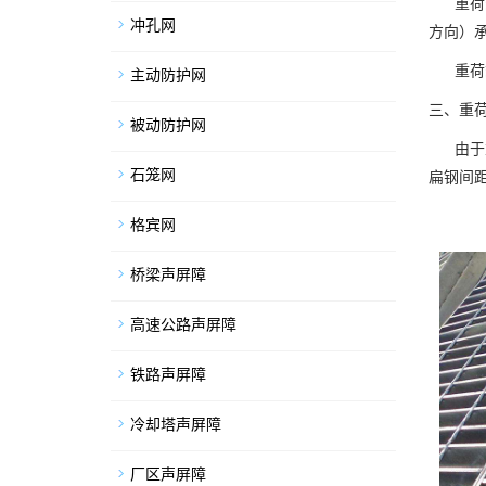
重荷载
冲孔网
方向）
重荷载
主动防护网
三、重
被动防护网
由于重
石笼网
扁钢间距
格宾网
桥梁声屏障
高速公路声屏障
铁路声屏障
冷却塔声屏障
厂区声屏障